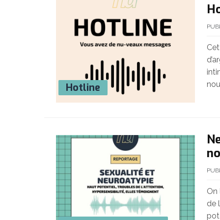
Ho
PUB
Cet
d’a
int
nou
Hotline
Ne
n
PUB
On 
de 
pot