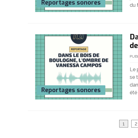
Reportages sonores
du 
Da
de
PUB
Le 
se 
dan
Reportages sonores
été
Pagination
1
2
des