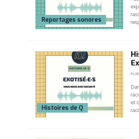
exp
ras
Reportages sonores
res
Hi
Ex
PUB
Dan
rac
et 
Histoires de Q
raci