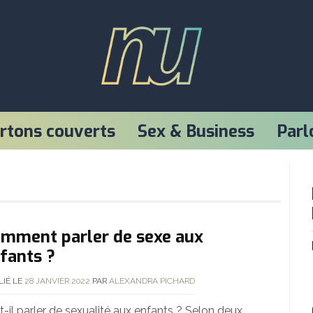
NU
rtons couverts
Sex & Business
Parl
mment parler de sexe aux
fants ?
LIÉ LE
28 JANVIER 2022
PAR
ALEXANDRA PICHARD
t-il parler de sexualité aux enfants ? Selon deux