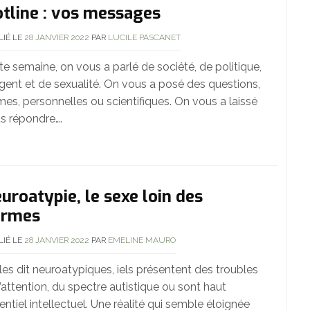
tline : vos messages
LIÉ LE
28 JANVIER 2022
PAR
LUCILE PASCANET
te semaine, on vous a parlé de société, de politique,
rgent et de sexualité. On vous a posé des questions,
imes, personnelles ou scientifiques. On vous a laissé
s répondre….
uroatypie, le sexe loin des
ormes
LIÉ LE
28 JANVIER 2022
PAR
EMELINE MAURO
les dit neuroatypiques, iels présentent des troubles
l’attention, du spectre autistique ou sont haut
entiel intellectuel. Une réalité qui semble éloignée